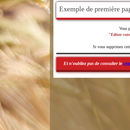
Exemple de première pa
Vous p
"Editer votr
Si vous supprimez cett
Et n'oubliez pas de consulter le
cen